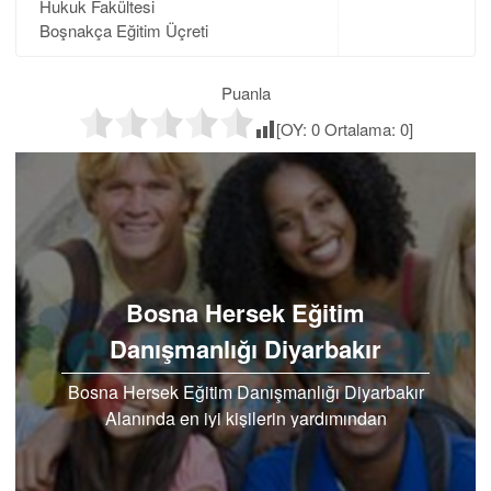
Hukuk Fakültesi
Boşnakça Eğitim Üçreti
Puanla
[OY:
0
Ortalama:
0
]
Bosna Hersek Eğitim
Danışmanlığı Diyarbakır
Bosna Hersek Eğitim Danışmanlığı Diyarbakır
Alanında en iyi kişilerin yardımından
faydalanarak Euro Star aracılığı ile üniversiteye
yerleşebilmek için …