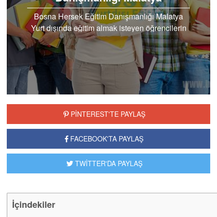
Bosna Hersek Eğitim Danışmanlığı Malatya
Yurt dışında eğitim almak isteyen öğrencilerin
başvuru ve kayıt işlemleri ile başlayan süreçte
doğru ve ...
PİNTEREST'TE PAYLAŞ
FACEBOOK'TA PAYLAŞ
TWİTTER'DA PAYLAŞ
İçindekiler