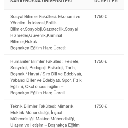
SARAYBOSNA ÜNIVERSITESI
ÜCRETLER
Sosyal Bilimler Fakültesi: Ekonomi ve
1750 €
Yönetim, İş idaresi,Politik
Bilimler,Sosyoloji,Gazetecilik,Sosyal
Hizmetler,Güvenlik,Kriminal
Bilimler,Hukuk –
Boşnakça Eğitim Harç Ücreti:
Hümaniter Bilimler Fakültesi: Felsefe,
1750 €
Sosyoloji, Pedagoji, Psikoloji, Tarih,
Boşnak / Hırvat / Sırp Dili ve Edebiyatı,
Yabancı Diller ve Edebiyatı, Spor, Fizik
Eğitimi, Okul öncesi eğitim –
Boşnakça Eğitim Harç Ücreti
Teknik Bilimler Fakültesi: Mimarlık,
1750 €
Elektrik Mühendisliği, İnşaat
Mühendisliği, Makine Mühendisliği,
Ulaşım ve İletişim – Boşnakça Eğitim