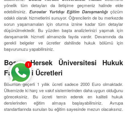
yönelik tüm detayları da iletişime geçmeniz halinde elde
edebilirsiniz.
Eurostar Yurtdışı Eğitim Danışmanlığı
çözüm
odaklı olarak hizmetlerini sunuyor. Öğrencilerin de bu merkezde
sorun yaşamamaları için oturma iznine kadar tüm detaylar
düşünülmektedir. Bu yüzden başta analizlerinizi yapmak için
danışamanlık hizmeti almanızda fayda vardır. Devamında da
gerekli belgeler ve ücretler dahilinde hukuk bölümü için
başvurunuzu yapabilirsiniz.
Bosna Hersek Üniversitesi Hukuk
1
Fakültesi Ücretleri
Bölümün geçerli 1 yıllık ücreti sadece 2000 Euro olmaktadır.
Ülkemizde ki harç ve vakıf sistemlerinden daha uygun olduğunu
göreceksiniz. Bu ücreti temin ederek en kaliteli hukuk
derslerinden eğitim almaya başlayabilirsiniz. Avrupa
standartlarında sunulan bu eğitim sayesinde mezun olacaksınız.
Almış olduğunuz diploma sayesinde de bir adım önde olmanız
mutlaktır. YÖK denkliğinde de olan eğitim içerikleri sayesinde