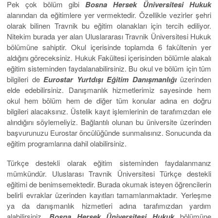
Pek çok bölüm gibi
Bosna Hersek Üniversitesi Hukuk
alanından da eğitimlere yer vermektedir. Özellikle vezirler şehri
olarak bilinen Travnik bu eğitim olanakları için tercih ediliyor.
Nitekim burada yer alan Uluslararası Travnik Üniversitesi Hukuk
bölümüne sahiptir. Okul içerisinde toplamda 6 fakültenin yer
aldığını göreceksiniz. Hukuk Fakültesi içerisinden bölümle alakalı
eğitim sisteminden faydalanabilirsiniz. Bu okul ve bölüm için tüm
bilgileri de
Eurostar Yurtdışı Eğitim Danışmanlığı
üzerinden
elde edebilirsiniz. Danışmanlık hizmetlerimiz sayesinde hem
okul hem bölüm hem de diğer tüm konular adına en doğru
bilgileri alacaksınız. Üstelik kayıt işlemlerinin de tarafımızdan ele
alındığını söylemeliyiz. Bağlantılı olunan bu üniversite üzerinden
başvurunuzu Eurostar öncülüğünde sunmalısınız. Sonucunda da
eğitim programlarına dahil olabilirsiniz.
Türkçe destekli olarak eğitim sisteminden faydalanmanız
mümkündür. Uluslarası Travnik Üniversitesi Türkçe destekli
eğitimi de benimsemektedir. Burada okumak isteyen öğrencilerin
belirli evraklar üzerinden kayıtları tamamlanmaktadır. Yerleşme
ya da danışmanlık hizmetleri adına tarafımızdan yardım
alabilirsiniz.
Bosna Hersek Üniversitesi Hukuk
bölümüne