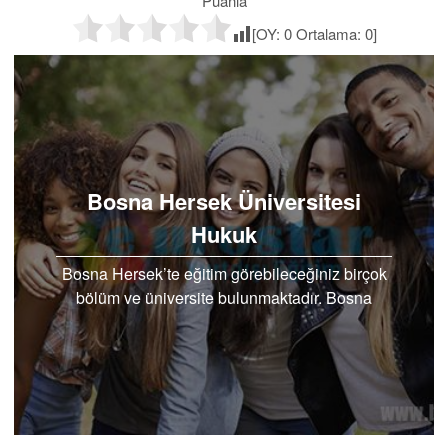
Puanla
[OY:
0
Ortalama:
0
]
Bosna Hersek Üniversitesi
Hukuk
Bosna Hersek’te eğitim görebileceğiniz birçok
bölüm ve üniversite bulunmaktadır. Bosna
Hersek üniversitesi hukuk bölümü ile sizlere
Türkçe eğitim..