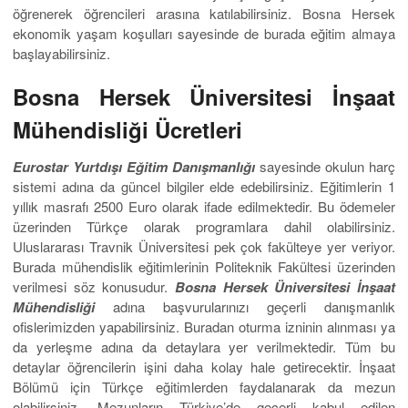
öğrenerek öğrencileri arasına katılabilirsiniz. Bosna Hersek
ekonomik yaşam koşulları sayesinde de burada eğitim almaya
başlayabilirsiniz.
Bosna Hersek Üniversitesi İnşaat
Mühendisliği Ücretleri
Eurostar Yurtdışı Eğitim Danışmanlığı
sayesinde okulun harç
sistemi adına da güncel bilgiler elde edebilirsiniz. Eğitimlerin 1
yıllık masrafı 2500 Euro olarak ifade edilmektedir. Bu ödemeler
üzerinden Türkçe olarak programlara dahil olabilirsiniz.
Uluslararası Travnik Üniversitesi pek çok fakülteye yer veriyor.
Burada mühendislik eğitimlerinin Politeknik Fakültesi üzerinden
verilmesi söz konusudur.
Bosna Hersek Üniversitesi İnşaat
Mühendisliği
adına başvurularınızı geçerli danışmanlık
ofislerimizden yapabilirsiniz. Buradan oturma izninin alınması ya
da yerleşme adına da detaylara yer verilmektedir. Tüm bu
detaylar öğrencilerin işini daha kolay hale getirecektir. İnşaat
Bölümü için Türkçe eğitimlerden faydalanarak da mezun
olabilirsiniz. Mezunların Türkiye’de geçerli kabul edilen