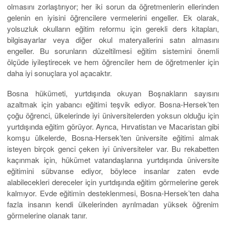
olmasını zorlaştırıyor; her iki sorun da öğretmenlerin ellerinden
gelenin en iyisini öğrencilere vermelerini engeller. Ek olarak,
yolsuzluk okulların eğitim reformu için gerekli ders kitapları,
bilgisayarlar veya diğer okul materyallerini satın almasını
engeller. Bu sorunların düzeltilmesi eğitim sistemini önemli
ölçüde iyileştirecek ve hem öğrenciler hem de öğretmenler için
daha iyi sonuçlara yol açacaktır.
Bosna hükümeti, yurtdışında okuyan Boşnakların sayısını
azaltmak için yabancı eğitimi teşvik ediyor. Bosna-Hersek’ten
çoğu öğrenci, ülkelerinde iyi üniversitelerden yoksun olduğu için
yurtdışında eğitim görüyor. Ayrıca, Hırvatistan ve Macaristan gibi
komşu ülkelerde, Bosna-Hersek’ten üniversite eğitimi almak
isteyen birçok genci çeken iyi üniversiteler var. Bu rekabetten
kaçınmak için, hükümet vatandaşlarına yurtdışında üniversite
eğitimini sübvanse ediyor, böylece insanlar zaten evde
alabilecekleri dereceler için yurtdışında eğitim görmelerine gerek
kalmıyor. Evde eğitimin desteklenmesi, Bosna-Hersek’ten daha
fazla insanın kendi ülkelerinden ayrılmadan yüksek öğrenim
görmelerine olanak tanır.