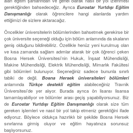
alan eğitim şartlarından ve genel olarak nasıl bir yol izlenmesi
gerektiğinden bahsedeceğiz. Ayrıca
Eurostar Yurtdışı Eğitim
Danışmanlığı
olarak öğrencilere hangi alanlarda yardım
ettiğimizi de sizlere aktaracağız.
Öncelikler üniversitelerin bölümlerinden bahsetmek gerekirse bir
çok üniversite seçeneği olduğu için bölüm anlamında da skalanın
geniş olduğunu bildirebiliriz. Özellikle henüz yeni kurulmuş olan
ve kısa zamanda sağlam adımlar atarak bir çok öğrenci çeken
Bosna Hersek Üniversitesi’nin Hukuk, İnşaat Mühendisliği,
Makine Mühendisliği, Elektrik Mühendisliği, Mimarlık Fakültesi
gibi bölümleri bulunuyor. Seçeneğiniz sadece bununla sınırlı
tabiki de değil.
Bosna Hersek üniversiteleri bölümleri
anlamında
Türkçe destekli eğitim
alabileceğiniz Travnik
Üniversitesi’de yer alıyor. Burada ayrıca ön lisansı lisansa
tamamlayabiliyor ve bölümler arası geçiş yapabiliyorsunuz. Biz
de
Eurostar Yurtdışı Eğitim Danışmanlığı
olarak size tüm
gereken işlemleri ve nasıl bir yol takip etmeniz gerektiğini ifade
ediyoruz. Böylece oldukça hazırlıklı bir şekilde Bosna Hersek
sınırlarına girmiş oluyor ve eğitim hayatınıza sorunsuz
başlıyorsunuz.