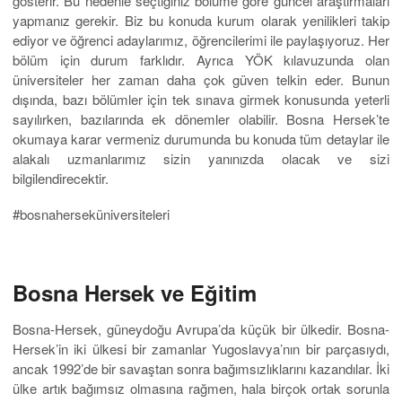
gösterir. Bu nedenle seçtiğiniz bölüme göre güncel araştırmaları
yapmanız gerekir. Biz bu konuda kurum olarak yenilikleri takip
ediyor ve öğrenci adaylarımız, öğrencilerimi ile paylaşıyoruz. Her
bölüm için durum farklıdır. Ayrıca YÖK kılavuzunda olan
üniversiteler her zaman daha çok güven telkin eder. Bunun
dışında, bazı bölümler için tek sınava girmek konusunda yeterli
sayılırken, bazılarında ek dönemler olabilir. Bosna Hersek’te
okumaya karar vermeniz durumunda bu konuda tüm detaylar ile
alakalı uzmanlarımız sizin yanınızda olacak ve sizi
bilgilendirecektir.
#bosnaherseküniversiteleri
Bosna Hersek ve Eğitim
Bosna-Hersek, güneydoğu Avrupa’da küçük bir ülkedir. Bosna-
Hersek’in iki ülkesi bir zamanlar Yugoslavya’nın bir parçasıydı,
ancak 1992’de bir savaştan sonra bağımsızlıklarını kazandılar. İki
ülke artık bağımsız olmasına rağmen, hala birçok ortak sorunla