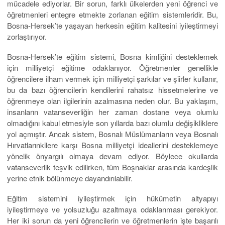
mücadele ediyorlar. Bir sorun, farklı ülkelerden yeni öğrenci ve
öğretmenleri entegre etmekte zorlanan eğitim sistemleridir. Bu,
Bosna-Hersek’te yaşayan herkesin eğitim kalitesini iyileştirmeyi
zorlaştırıyor.
Bosna-Hersek’te eğitim sistemi, Bosna kimliğini desteklemek
için milliyetçi eğitime odaklanıyor. Öğretmenler genellikle
öğrencilere ilham vermek için milliyetçi şarkılar ve şiirler kullanır,
bu da bazı öğrencilerin kendilerini rahatsız hissetmelerine ve
öğrenmeye olan ilgilerinin azalmasına neden olur. Bu yaklaşım,
insanların vatanseverliğin her zaman dostane veya olumlu
olmadığını kabul etmesiyle son yıllarda bazı olumlu değişikliklere
yol açmıştır. Ancak sistem, Bosnalı Müslümanların veya Bosnalı
Hırvatlarınkilere karşı Bosna milliyetçi ideallerini desteklemeye
yönelik önyargılı olmaya devam ediyor. Böylece okullarda
vatanseverlik teşvik edilirken, tüm Boşnaklar arasında kardeşlik
yerine etnik bölünmeye dayandırılabilir.
Eğitim sistemini iyileştirmek için hükümetin altyapıyı
iyileştirmeye ve yolsuzluğu azaltmaya odaklanması gerekiyor.
Her iki sorun da yeni öğrencilerin ve öğretmenlerin işte başarılı