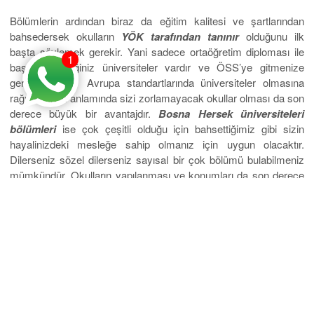
Bölümlerin ardından biraz da eğitim kalitesi ve şartlarından
bahsedersek okulların
YÖK tarafından tanınır
olduğunu ilk
başta söylemek gerekir. Yani sadece ortaöğretim diploması ile
1
başvurabileceğiniz üniversiteler vardır ve ÖSS’ye gitmenize
gerek yoktur. Avrupa standartlarında üniversiteler olmasına
rağmen fiyat anlamında sizi zorlamayacak okullar olması da son
derece büyük bir avantajdır.
Bosna Hersek üniversiteleri
bölümleri
ise çok çeşitli olduğu için bahsettiğimiz gibi sizin
hayalinizdeki mesleğe sahip olmanız için uygun olacaktır.
Dilerseniz sözel dilerseniz sayısal bir çok bölümü bulabilmeniz
mümkündür. Okulların yapılanması ve konumları da son derece
iyi olduğundan Bosna Hersek eğitim için mantıklı bir karardır.
#bosnaherseküniversiteleribölümleri