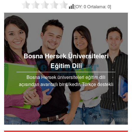
[OY:
0
Ortalama:
0
]
Bosna Hersek Üniversiteleri
Eğitim Dili
Bosna Hersek üniversiteleri eğitim dili
açısından avantajlı bir ülkedir. Türkçe destekli
eğitim fırsatını sağlandığı birçok üniversite
sizlere eğitim..