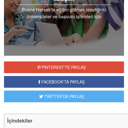
Bosna Hersek'te eğitim görmek istediğiniz
üniversiteler ve başvuru işlemleri için
Eurostar’dan destek almalısınız. Bosna Hersek
üniversiteleri iletişim..
PİNTEREST'TE PAYLAŞ
FACEBOOK'TA PAYLAŞ
TWİTTER'DA PAYLAŞ
İçindekiler