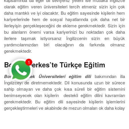
kapsamında da eğer dil seviyeniz yeterli ise mutlaka İngilizce
olarak eğitim veren üniversiteleri tercih etmeniz sizin için çok
daha mantıklı ve iyi olacaktır. Bu eğitim sayesinde kişilerin hem
kariyerlerinde hem de sosyal hayatlarında çok daha net bir
ilerleyişin gerçekleşeceğini de ekleme gerekmektedir. Sizin için
bu alanların önemi varsa kariyerinizi bu noktadan çok daha
ilerlere taşımak istiyorsanız İngilizcenin sizin en büyük
yardımcılarınızdan biri olacağının da farkında olmanız
gerekmektedir.
1
Bosna Herkes’te Türkçe Eğitim
Bosna Hersek Üniversiteleri eğitim dili
bakımından illa
İngilizceyi de diretmemektedir. Dil konusunda uzun bir sürece
sahip olmayan ve daha çok kısa süreli bir eğitim sistemini
benimseyecek olan kişilerin destekli eğitim dilini kavramları
gerekmektedir. Bu eğitim dili sayesinde kişilerin işlemlerini
gerçekleştirmeleri ve akabinde de mezun olmaları ok daha kolay
bir hal alacaktır. Tek eksi yön ise daha sonra akademik kariyer
yapmak isteyecek olan kişilerin bu İngilizce öğrenme fırsatını
kaçırmış olacaklarıdır.
Eurostar Yurtdışı Eğitim Danışmanlığı