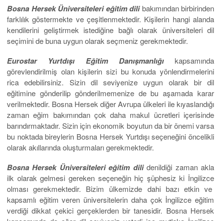
Bosna Hersek Üniversiteleri eğitim dili
bakımından birbirinden
farklılık göstermekte ve çeşitlenmektedir. Kişilerin hangi alanda
kendilerini geliştirmek istediğine bağlı olarak üniversiteleri dil
seçimini de buna uygun olarak seçmeniz gerekmektedir.
Eurostar Yurtdışı Eğitim Danışmanlığı
kapsamında
görevlendirilmiş olan kişilerin sizi bu konuda yönlendirmelerini
rica edebilirsiniz. Sizin dil seviyenize uygun olarak bir dil
eğitimine gönderilip gönderilmemenize de bu aşamada karar
verilmektedir. Bosna Hersek diğer Avrupa ülkeleri ile kıyaslandığı
zaman eğim bakımından çok daha makul ücretleri içerisinde
barındırmaktadır. Sizin için ekonomik boyutun da bir önemi varsa
bu noktada bireylerin Bosna Hersek Yurtdışı seçeneğini öncelikli
olarak akıllarında oluşturmaları gerekmektedir.
Bosna Hersek Üniversiteleri eğitim dili
denildiği zaman akla
ilk olarak gelmesi gereken seçeneğin hiç şüphesiz ki İngilizce
olması gerekmektedir. Bizim ülkemizde dahi bazı etkin ve
kapsamlı eğitim veren üniversitelerin daha çok İngilizce eğitim
verdiği dikkat çekici gerçeklerden bir tanesidir. Bosna Hersek