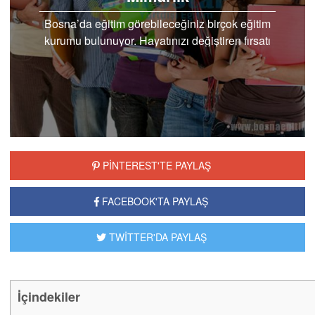
Bosna’da eğitim görebileceğiniz birçok eğitim
kurumu bulunuyor. Hayatınızı değiştiren fırsatı
Bosna Hersek üniversiteleri mimarlık
bölümünde..
PİNTEREST'TE PAYLAŞ
FACEBOOK'TA PAYLAŞ
TWİTTER'DA PAYLAŞ
İçindekiler