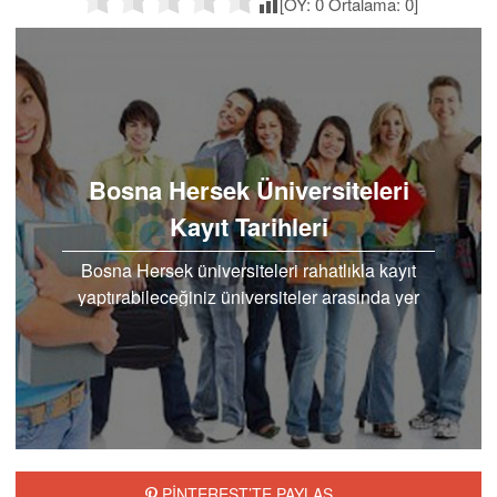
[OY:
0
Ortalama:
0
]
Bosna Hersek Üniversiteleri
Kayıt Tarihleri
Bosna Hersek üniversiteleri rahatlıkla kayıt
yaptırabileceğiniz üniversiteler arasında yer
alıyor. Bosna Hersek üniversiteleri kayıt tarihleri
kısıtlı..
PİNTEREST’TE PAYLAŞ