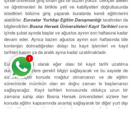
içinde üniversite giriş sınavı gibi bir düzen yoktur. Gençler aileleri
ve öğretmenleri ile birlikte yeti ve kabiliyetleri doğrultusunda
istedikleri bölüme giriş yaparak buralarda kendi eğitimlerini
alabilirler.
Eurostar Yurtdışı Eğitim Danışmanlığı
tarafından da
bilgilendirilen
Bosna Hersek Üniversiteleri Kayıt Tarihleri
sene
içinde şubat ayında başlar ve ağustos ayının son haftasına kadar
devam eder. Ayrıca bazen ağustos ayının son haftasında bile
kontenjan dolmadığından dolayı bu kayıt işlemleri ve kayıt
tarihleri kasım ya da aralık ayına kadar uzatılmaktadır.
1
Eurostar ailesi olarak eğer olası bir kayıt tarihi uzatılma
durumunda sizlere gerekli bilgiyi sağlayacak ve bu sayede de
sizlerin hiçbir konuda mağdur olmamanızı ve de eğitim
sürecinizde mümkün olan en doğru zaman le başlamanızı
sağlayacağız. Kayıt tarihleri konusunda oldukça uzun bir
zamana sahip olan Bosna Hersek üniversiteleri sizlere her
konuda eğitim kapsamında avantaj sağlayarak bir diğer yurt dışı
eğitim ülkelerinden bir adım daha öne geçmektedir. Son yıllarda
oldukça tercih edilmesinin arakasında da üniversitelerinin
sunmuş olduğu büyük fırsatlar ve artı durumlar ön plandadır. Siz
de eğer bu fırsatlardan yararlanmak ve kaliteli bir eğitime kayıt