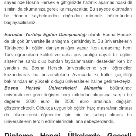
sayesinde Bosna Hersek e gittiğinizde hazırlık aşamasındaki dil
sınıfını da okumanıza gerek kalmayacaktır. Bu sayede ekstradan
bir dönem kaybetmeden doğrudan mimarlık bölümünden
başlayabilirsiniz.
Eurostar Yurtdışı Eğitim Danışmanlığı
olarak Bosna Hersek
de bir çok üniversite ile anlaşma içerisindeyiz. Bu üniversitelerin
Türkiyede ki eğitim danışmanlığını yapar iken amacımız hem
Türk öğrencilerin kaliteli ve daha çok pratiğe dayalı bir eğitim
sistemine sahip olup bundan faydalanmasını destekler iken bir
yandan da Bosna Hersek üniversitelerine yeni öğrenciler
kazandırarak bu üniversitelerin Avrupada ki kültür çeşitliliği
bakımından en yüksek olduğu üniversiteler haline getirmekteyiz.
Bosna Hersek Üniversiteleri Mimarlık
bölümünde
üniversitelere göre değişen harç miktarları olmasına karşın bu
değerler 2000 euro ile 2500 euro arasında değişim
göstermektedir. Oldukça uygun bir eğitim harç masrafının olması
da ülkemizdeki öğrenciler için bir ön sebep olması bu
üniversitelerin tercih edilmelerindeki ana sebeplerdendir.
Diploma Hangi Ülkelerde Geçerli