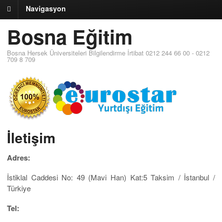
Navigasyon
Bosna Eğitim
Bosna Hersek Üniversiteleri Bilgilendirme İrtibat 0212 244 66 00 - 0212
709 8 709
İletişim
Adres:
İstiklal Caddesi No: 49 (Mavi Han) Kat:5 Taksim / İstanbul /
Türkiye
Tel: