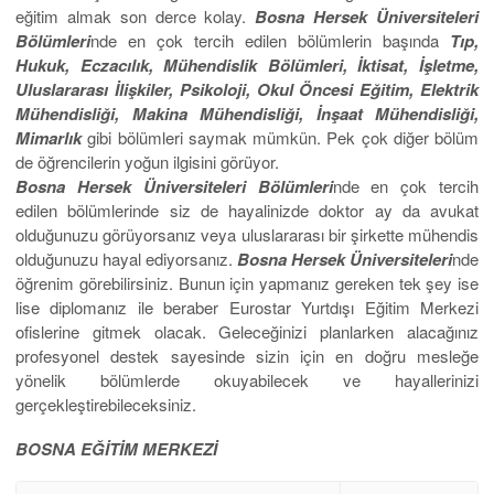
eğitim almak son derce kolay.
Bosna Hersek Üniversiteleri
Bölümleri
nde en çok tercih edilen bölümlerin başında
Tıp,
Hukuk, Eczacılık, Mühendislik Bölümleri, İktisat, İşletme,
Uluslararası İlişkiler, Psikoloji, Okul Öncesi Eğitim, Elektrik
Mühendisliği, Makina Mühendisliği, İnşaat Mühendisliği,
Mimarlık
gibi bölümleri saymak mümkün. Pek çok diğer bölüm
de öğrencilerin yoğun ilgisini görüyor.
Bosna Hersek Üniversiteleri Bölümleri
nde en çok tercih
edilen bölümlerinde siz de hayalinizde doktor ay da avukat
olduğunuzu görüyorsanız veya uluslararası bir şirkette mühendis
olduğunuzu hayal ediyorsanız.
Bosna Hersek Üniversiteleri
nde
öğrenim görebilirsiniz. Bunun için yapmanız gereken tek şey ise
lise diplomanız ile beraber Eurostar Yurtdışı Eğitim Merkezi
ofislerine gitmek olacak. Geleceğinizi planlarken alacağınız
profesyonel destek sayesinde sizin için en doğru mesleğe
yönelik bölümlerde okuyabilecek ve hayallerinizi
gerçekleştirebileceksiniz.
BOSNA EĞİTİM MERKEZİ