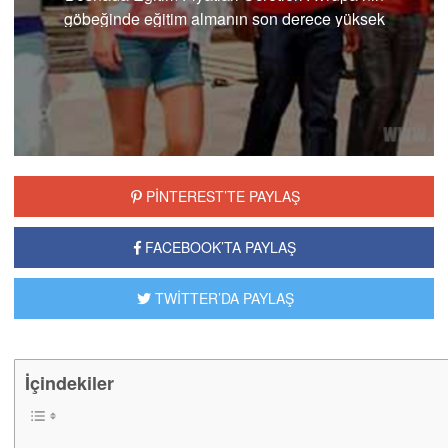
göbeğinde eğitim almanın son derece yüksek
fiyatlara mal olduğunu düşünüyorsanız
yanılıyorsunuz. Dünyanın …
PİNTEREST’TE PAYLAŞ
FACEBOOK’TA PAYLAŞ
TWİTTER’DA PAYLAŞ
İçindekiler