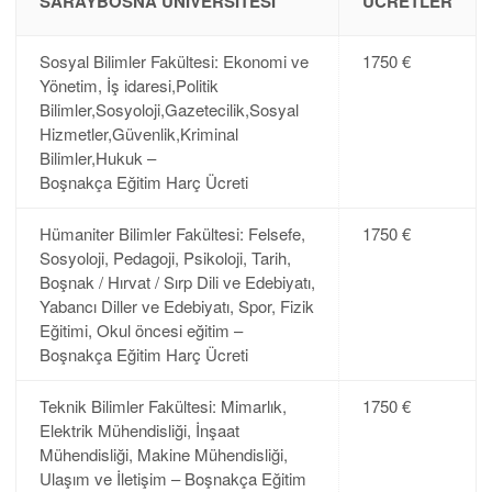
SARAYBOSNA ÜNIVERSITESI
ÜCRETLER
Sosyal Bilimler Fakültesi: Ekonomi ve
1750 €
Yönetim, İş idaresi,Politik
Bilimler,Sosyoloji,Gazetecilik,Sosyal
Hizmetler,Güvenlik,Kriminal
Bilimler,Hukuk –
Boşnakça Eğitim Harç Ücreti
Hümaniter Bilimler Fakültesi: Felsefe,
1750 €
Sosyoloji, Pedagoji, Psikoloji, Tarih,
Boşnak / Hırvat / Sırp Dili ve Edebiyatı,
Yabancı Diller ve Edebiyatı, Spor, Fizik
Eğitimi, Okul öncesi eğitim –
Boşnakça Eğitim Harç Ücreti
Teknik Bilimler Fakültesi: Mimarlık,
1750 €
Elektrik Mühendisliği, İnşaat
Mühendisliği, Makine Mühendisliği,
Ulaşım ve İletişim – Boşnakça Eğitim