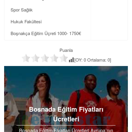
Spor Sağlık
Hukuk Fakültesi
Boşnakça Eğitim Üçreti 1000- 1750€
Puanla
[OY:
0
Ortalama:
0
]
Bosnada Eğitim Fiyatları
Ücretleri
Bosnada Eğitim Fiyatları Ücretleri Avrupa’nın