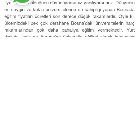
fiyatlara mal olduğunu düşünüyorsanız yanılıyorsunuz. Dünyanın
en saygın ve köklü üniversitelerine en sahipliği yapan Bosnada
eğitim fiyatları ücretleri son derece düşük rakamlardır. Öyle ki,
ülkemizdeki pek çok dershane Bosna’daki üniversitelerin harç
rakamlarından çok daha pahalıya eğitim vermektedir. Yurt
dışında, hele de Avrupa’da üniversite eğitimi almak isteyenler
için bu denli uygun harç bedelleri olması ise büyük bir avantaj ve
aynı zamanda şanstır. Pek çok gencin yoğun ilgi gösterdiği
üniversitelerde Bologna Eğitim Kriterleri benimsenmiş ve Avrupa
kredi transfer sistemi uygulanmaktadır. İstedikleri bölümde
herhangi bir sınava girme zorunluluğu olmadan eğitim alabilen
Türk öğrenciler her geçen yıl üniversitelere yoğun ilgi
göstermektedir.
Eurostar Yurtdışı Eğitim Merkezi tarafından profesyonel
danışmanlık verilen öğrenciler, mezun olduklarında hem YÖK
tanınırlığı ve denkliğine sahip, hem de uluslararası geçerliliğe
sahip diplomaları ile Avrupa’nın her yerinde yüksek gelirli işe
girme imkanına da kavuşmaktadırlar.
Eğitim ücretleri devlet ve özel okullara göre farklılık gösterse de
son derece düşük rakamlardır. Bosna’da eğitim dışında normal