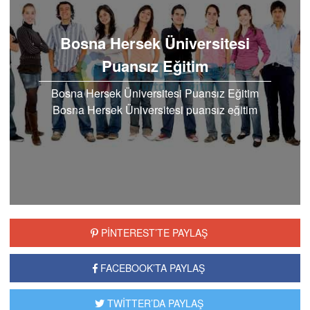
Bosna Hersek Üniversitesi
Puansız Eğitim
Bosna Hersek Üniversitesi Puansız Eğitim
Bosna Hersek Üniversitesi puansız eğitim
şansı pek çok öğrencinin akın akın EuroStar
Yurtdışı Eğitim …
PİNTEREST’TE PAYLAŞ
FACEBOOK’TA PAYLAŞ
TWİTTER’DA PAYLAŞ