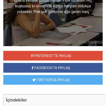
Bosna Hersek Üniversiteleri Yıllık Ücretleri Hiç
kuşkusuz ki üniversite eğitim harçları oldukça
yüksektir. Pek çok gencimiz ağır gelen harç
bedelleri ...
PİNTEREST'TE PAYLAŞ
FACEBOOK'TA PAYLAŞ
TWİTTER'DA PAYLAŞ
İçindekiler