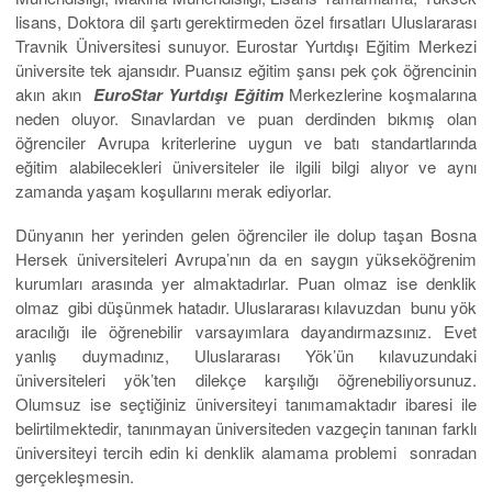
lisans, Doktora dil şartı gerektirmeden özel fırsatları Uluslararası
Travnik Üniversitesi sunuyor. Eurostar Yurtdışı Eğitim Merkezi
üniversite tek ajansıdır. Puansız eğitim şansı pek çok öğrencinin
akın akın
EuroStar Yurtdışı Eğitim
Merkezlerine koşmalarına
neden oluyor. Sınavlardan ve puan derdinden bıkmış olan
öğrenciler Avrupa kriterlerine uygun ve batı standartlarında
eğitim alabilecekleri üniversiteler ile ilgili bilgi alıyor ve aynı
zamanda yaşam koşullarını merak ediyorlar.
Dünyanın her yerinden gelen öğrenciler ile dolup taşan Bosna
Hersek üniversiteleri Avrupa’nın da en saygın yükseköğrenim
kurumları arasında yer almaktadırlar. Puan olmaz ise denklik
olmaz gibi düşünmek hatadır. Uluslararası kılavuzdan bunu yök
aracılığı ile öğrenebilir varsayımlara dayandırmazsınız. Evet
yanlış duymadınız, Uluslararası Yök’ün kılavuzundaki
üniversiteleri yök’ten dilekçe karşılığı öğrenebiliyorsunuz.
Olumsuz ise seçtiğiniz üniversiteyi tanımamaktadır ibaresi ile
belirtilmektedir, tanınmayan üniversiteden vazgeçin tanınan farklı
üniversiteyi tercih edin ki denklik alamama problemi sonradan
gerçekleşmesin.