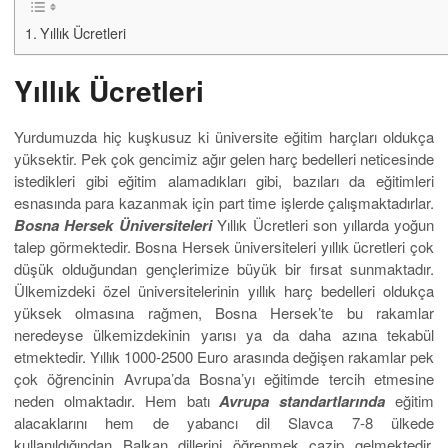
Yıllık Ücretleri
Yıllık Ücretleri
Yurdumuzda hiç kuşkusuz ki üniversite eğitim harçları oldukça
yüksektir. Pek çok gencimiz ağır gelen harç bedelleri neticesinde
istedikleri gibi eğitim alamadıkları gibi, bazıları da eğitimleri
esnasında para kazanmak için part time işlerde çalışmaktadırlar.
Bosna Hersek Üniversiteleri
Yıllık Ücretleri son yıllarda yoğun
talep görmektedir. Bosna Hersek üniversiteleri yıllık ücretleri çok
düşük olduğundan gençlerimize büyük bir fırsat sunmaktadır.
Ülkemizdeki özel üniversitelerinin yıllık harç bedelleri oldukça
yüksek olmasına rağmen, Bosna Hersek’te bu rakamlar
neredeyse ülkemizdekinin yarısı ya da daha azına tekabül
etmektedir. Yıllık 1000-2500 Euro arasında değişen rakamlar pek
çok öğrencinin Avrupa’da Bosna’yı eğitimde tercih etmesine
neden olmaktadır. Hem batı
Avrupa standartlarında
eğitim
alacaklarını hem de yabancı dil Slavca 7-8 ülkede
kullanıldığından Balkan dillerini öğrenmek cazip gelmektedir.