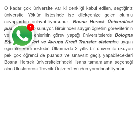
O kadar çok üniversite var ki denkliği kabul edilen, seçtiğiniz
üniversite Yök’ün listesinde ise dilekçenize gelen olumlu
cevaplardan anlayabiliyorsunuz.
Bosna Hersek Üniversitesi
1
puansız eğitim
sunuyor. Birbirinden saygın öğretim görevlilerinin
ve akademisyenlerinin görev yaptığı üniversitelerde
Bologna
Eğitim Kriterleri ve Avrupa Kredi Transfer sistemi
ne uygun
eğitimler verilmektedir. Ülkemizde 2 yıllık bir üniversite okuyan
pek çok öğrenci de puansız ve sınavsız geçiş yapabilecekleri
Bosna Hersek üniversitelerindeki lisans tamamlama seçeneği
olan Uluslararası Travnik Üniversitesinden yararlanabiliyorlar.
Bosna Hersek Harç Bedelleri
Uygun harç bedellerine sahip olan üniversitelerde batılı bir eğitim
almak ve yabancı dilinizi geliştirmek dışında, uluslararası
geçerliliğe sahip mavi diploma sahibi de olacaksınız. Bu
durumda seçtiğiniz bölümdeki eğitiminiz bittiğinde kariyer
yapmak için Avrupa’daki diğer ülkeleri de seçebileceksiniz.
Gelecek planları yaparken aldığınız eğitimin kalitesi ve geçerliliği
size pek çok kapıyı açacaktır.